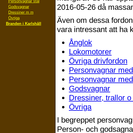
Personvagnar stål
2016-05-26 då massama
Godsvagnar
Dressiner m m
Övriga
Även om dessa fordons 
Branden i Karlshäll
vara intressant att ha
Ånglok
Lokomotorer
Övriga drivfordon
Personvagnar med 
Personvagnar med 
Godsvagnar
Dressiner, trallor o
Övriga
I begreppet personvag
Person- och godsagnar