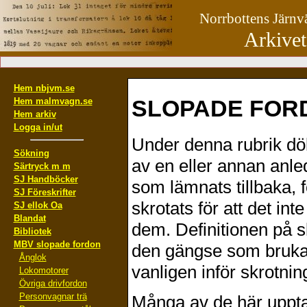
Norrbottens Järn
Arkivet
Hem nbjvm.se
SLOPADE FOR
Hem malmvagn.se
Hem arkiv
Logga in/ut
Under denna rubrik döl
Sökning
av en eller annan anle
Särtryck m m
SJ Handböcker
som lämnats tillbaka, 
SJ Föreskrifter
skrotats för att det in
SJ ellok Oa
Blandat
dem. Definitionen på 
Bibliotek
MBV slopade fordon
den gängse som brukar 
Ånglok
vanligen inför skrotnin
Lokomotorer
Övriga drivfordon
Personvagnar trä
Många av de här uppta