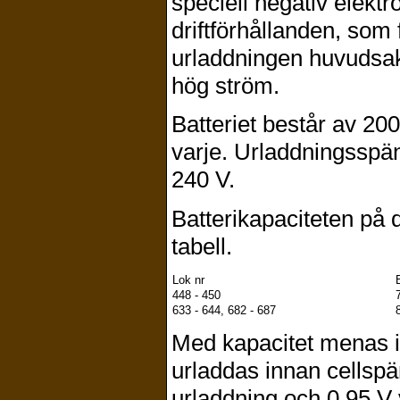
speciell negativ elekt
driftförhållanden, som
urladdningen huvudsak
hög ström.
Batteriet består av 200
varje. Urladdningsspänn
240 V.
Batterikapaciteten på 
tabell.
Lok nr
448 - 450
633 - 644, 682 - 687
Med kapacitet menas i
urladdas innan cellsp
urladdning och 0,95 V 