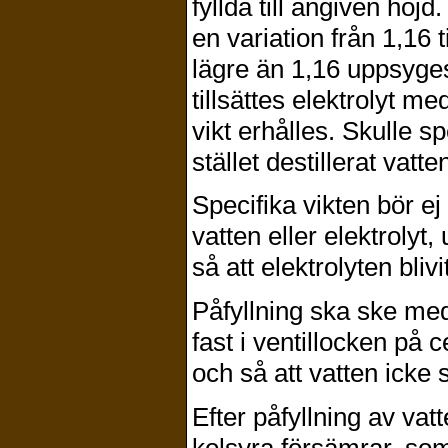
fyllda till angiven höj
en variation från 1,16 t
lägre än 1,16 uppsyges 
tillsättes elektrolyt med
vikt erhålles. Skulle sp
stället destillerat vatte
Specifika vikten bör ej
vatten eller elektrolyt,
så att elektrolyten bliv
Påfyllning ska ske med 
fast i ventillocken på 
och så att vatten icke 
Efter påfyllning av vat
kolsyra försämrar, so