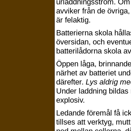
urladdningsström. Om 
avviker från de övriga
är felaktig.
Batterierna skola håll
översidan, och eventuel
batterilådorna skola a
Öppen låga, brinnande 
närhet av batteriet un
därefter.
Lys aldrig me
Under laddning bildas 
explosiv.
Ledande föremål få ick
tillses att verktyg, mut
ned mellan cellerna, d