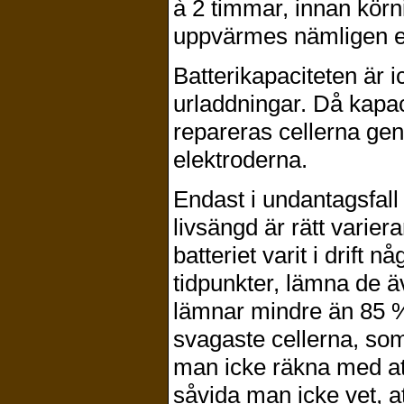
à 2 timmar, innan körn
uppvärmes nämligen el
Batterikapaciteten är 
urladdningar. Då kapac
repareras cellerna ge
elektroderna.
Endast i undantagsfall 
livsängd är rätt varie
batteriet varit i drift 
tidpunkter, lämna de ä
lämnar mindre än 85 %
svagaste cellerna, som
man icke räkna med at
såvida man icke vet, att