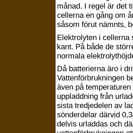
månad. I regel är det t
cellerna en gång om åre
såsom förut nämnts, bö
Elektrolyten i cellerna
kant. På både de störr
normala elektrolythöj
Då batterierna äro i dr
Vattenförbrukningen ber
även på temperaturen oc
uppladdning från urlad
sista tredjedelen av 
sönderdelar därvid 0,34 
delvis urladdas och d