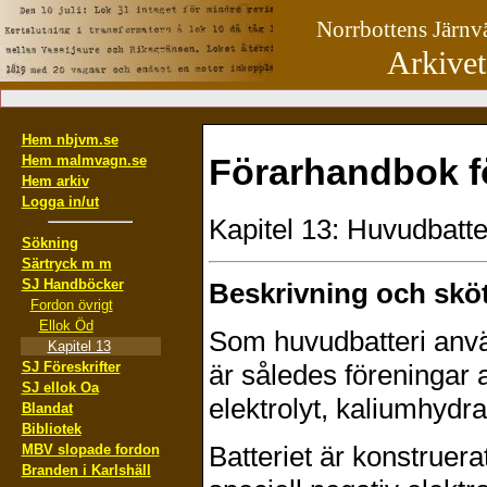
Norrbottens Järn
Arkivet
Hem nbjvm.se
Förarhandbok fö
Hem malmvagn.se
Hem arkiv
Logga in/ut
Kapitel 13: Huvudbatte
Sökning
Särtryck m m
SJ Handböcker
Beskrivning och sköt
Fordon övrigt
Ellok Öd
Som huvudbatteri använ
Kapitel 13
är således föreningar 
SJ Föreskrifter
SJ ellok Oa
elektrolyt, kaliumhydra
Blandat
Bibliotek
Batteriet är konstruer
MBV slopade fordon
Branden i Karlshäll