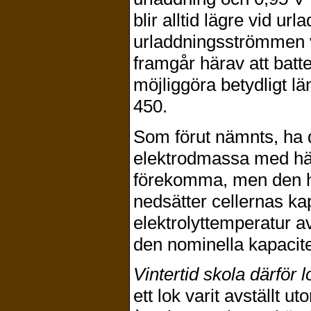
blir alltid lägre vid u
urladdningsströmmen vi
framgår härav att batt
möjliggöra betydligt lä
450.
Som förut nämnts, ha d
elektrodmassa med hän
förekomma, men den ha
nedsätter cellernas kap
elektrolyttemperatur 
den nominella kapacite
Vintertid skola därför 
ett lok varit avställt 