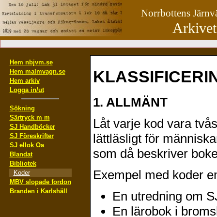
Norrbottens Järn
Arkivet
Hem nbjvm.se
KLASSIFICERI
Hem malmvagn.se
Hem arkiv
Logga in/ut
1. ALLMÄNT
Sökning
Särtryck m m
Låt varje kod vara tvås
SJ Handböcker
lättläsligt för männis
SJ Föreskrifter
SJ ellok Oa
som då beskriver boke
Blandat
Bibliotek
Exempel med koder en
Koder
MBV slopade fordon
Branden i Karlshäll
En utredning om SJ
En lärobok i brom