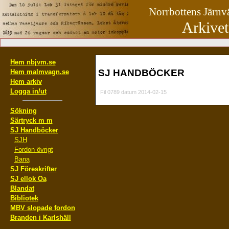
Norrbottens Järn
Arkivet
Hem nbjvm.se
SJ HANDBÖCKER
Hem malmvagn.se
Hem arkiv
Logga in/ut
Fil 0789 datum 2014-02-15
Sökning
Särtryck m m
SJ Handböcker
SJH
Fordon övrigt
Bana
SJ Föreskrifter
SJ ellok Oa
Blandat
Bibliotek
MBV slopade fordon
Branden i Karlshäll