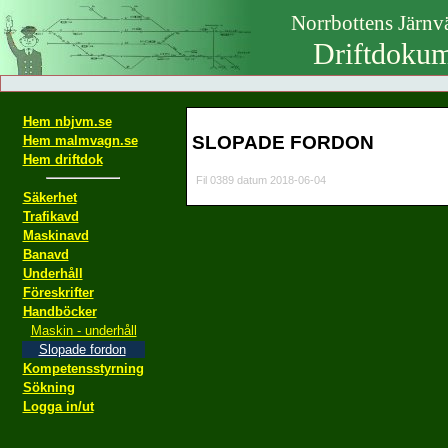
Norrbottens Järn
Driftdokum
Hem nbjvm.se
SLOPADE FORDON
Hem malmvagn.se
Hem driftdok
Fil 0389 datum 2018-06-04
Säkerhet
Trafikavd
Maskinavd
Banavd
Underhåll
Föreskrifter
Handböcker
Maskin - underhåll
Slopade fordon
Kompetensstyrning
Sökning
Logga in/ut