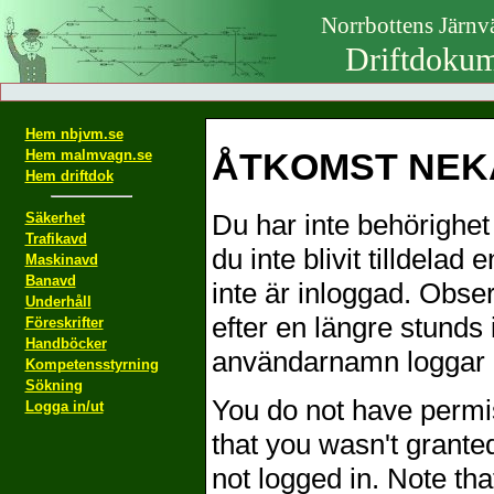
Norrbottens Järn
Driftdokum
Hem nbjvm.se
ÅTKOMST NEKA
Hem malmvagn.se
Hem driftdok
Du har inte behörighet 
Säkerhet
Trafikavd
du inte blivit tilldelad
Maskinavd
Banavd
inte är inloggad. Obser
Underhåll
efter en längre stunds 
Föreskrifter
Handböcker
användarnamn loggar i
Kompetensstyrning
Sökning
You do not have permis
Logga in/ut
that you wasn't grante
not logged in. Note th