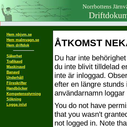
Norrbottens Järn
Driftdokum
Hem nbjvm.se
ÅTKOMST NEKA
Hem malmvagn.se
Hem driftdok
Du har inte behörighet 
Säkerhet
Trafikavd
du inte blivit tilldelad
Maskinavd
Banavd
inte är inloggad. Obser
Underhåll
efter en längre stunds 
Föreskrifter
Handböcker
användarnamn loggar i
Kompetensstyrning
Sökning
You do not have permis
Logga in/ut
that you wasn't grante
not logged in. Note th