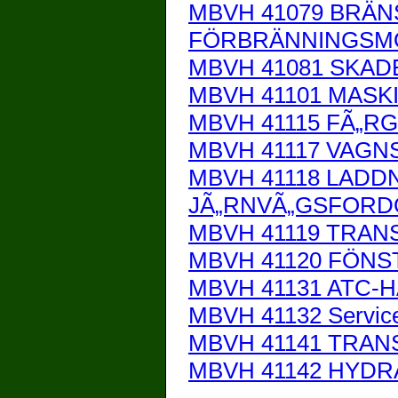
MBVH 41079 BRÄN
FÖRBRÄNNINGS
MBVH 41081 SKA
MBVH 41101 MASK
MBVH 41115 FÃ„
MBVH 41117 VAGN
MBVH 41118 LADD
JÃ„RNVÃ„GSFOR
MBVH 41119 TRA
MBVH 41120 FÖN
MBVH 41131 ATC-
MBVH 41132 Servic
MBVH 41141 TRA
MBVH 41142 HYDR