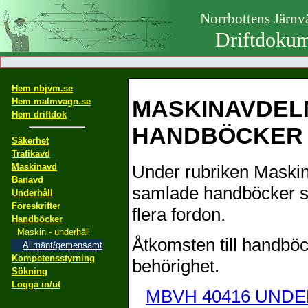
Norrbottens Järn
Driftdokum
Hem nbjvm.se
MASKINAVDEL
Hem malmvagn.se
Hem driftdok
HANDBÖCKER
Säkerhet
Trafikavd
Maskinavd
Under rubriken Maski
Banavd
samlade handböcker so
Underhåll
Föreskrifter
flera fordon.
Handböcker
Maskin - underhåll
Åtkomsten till handböc
Allmänt/gemensamt
Kompetensstyrning
behörighet.
Sökning
Logga in/ut
MBVH 40416 UNDE