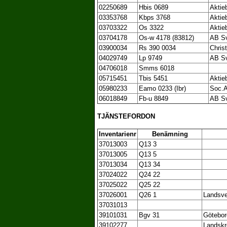
02250689
Hbis 0689
Aktie
03353768
Kbps 3768
Aktie
03703322
Os 3322
Aktie
03704178
Os-w 4178 (83812)
AB Sv
03900034
Rs 390 0034
Chris
04029749
Lp 9749
AB Sv
04706018
Smms 6018
05715451
Tbis 5451
Aktie
05980233
Eamo 0233 (Ibr)
Soc.A
06018849
Fb-u 8849
AB Sv
TJÄNSTEFORDON
Inventarienr
Benämning
37013003
Q13 3
37013005
Q13 5
37013034
Q13 34
37024022
Q24 22
37025022
Q25 22
37026001
Q26 1
Landsve
37031013
39101031
Bgv 31
Götebor
39102277
Landskr