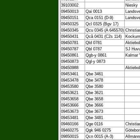
39103002
Niesky
09450013
Qai 0013
Landsve
09450151
Qca 0151 (D-9)
Landsve
09450325
Qcl 0325 (Bgv 17)
09450345
Qcu 0345 (A 645570)
Christi
09450431
Qcå 0431 (C2s 114)
Kockum
09450781
Qld 0781
Aktiebo
09450787
Qbl 0787
SJ Huvu
09450861
Qgb-y 0861
Kalmar 
09450873
Qgl-y 0873
09450988
Aktiebo
09453461
Qbe 3461
09453478
Qbe 3478
09453580
Qbe 3580
09453621
Qbe 3621
09453658
Qbe 3658
09453666
Qbe 3666
09453673
Qbe 3673
09453481
Qbe 3481
09460166
Qge 0116
Christi
09460275
Qgk 946 0275
Götebor
09850015
Qcn 0015 (A-3)
Allmänn