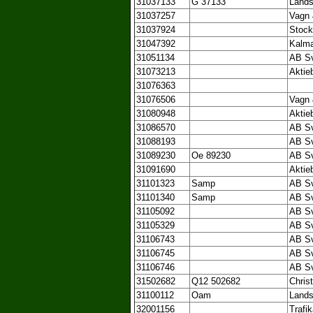
31037133
G 37133
Lands
31037257
Vagn 
31037924
Stock
31047392
Kalma
31051134
AB Sv
31073213
Aktie
31076363
31076506
Vagn 
31080948
Aktie
31086570
AB Sv
31088193
AB Sv
31089230
Oe 89230
AB Sv
31091690
Aktie
31101323
Samp
AB Sv
31101340
Samp
AB Sv
31105092
AB Sv
31105329
AB Sv
31106743
AB Sv
31106745
AB Sv
31106746
AB Sv
31502682
Q12 502682
Chris
31100112
Oam
Lands
32001156
Trafi