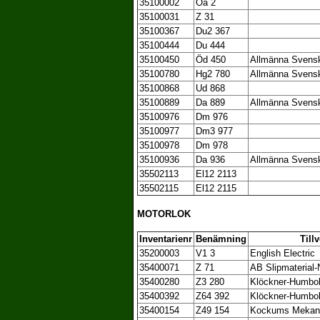
35100002
Oa 2
35100031
Z 31
35100367
Du2 367
35100444
Du 444
35100450
Öd 450
Allmänna Svenska
35100780
Hg2 780
Allmänna Svenska
35100868
Ud 868
35100889
Da 889
Allmänna Svenska
35100976
Dm 976
35100977
Dm3 977
35100978
Dm 978
35100936
Da 936
Allmänna Svenska
35502113
El12 2113
35502115
El12 2115
MOTORLOK
Inventarienr
Benämning
Till
35200003
V1 3
English Electric
35400071
Z 71
AB Slipmaterial-
35400280
Z3 280
Klöckner-Humbol
35400392
Z64 392
Klöckner-Humbol
35400154
Z49 154
Kockums Mekani