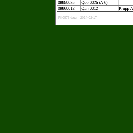
09850025
Qco 0025 (A-6)
09860012
Qan 0012
Krupp-A
Fil 0878 datum 2014-02-17