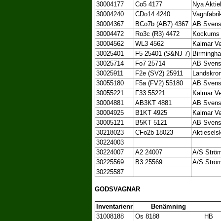
30004177
Co5 4177
Nya Aktie
30004240
CDo14 4240
Vagnfabrik
30004367
BCo7b (AB7) 4367
AB Svensk
30004472
Ro3c (R3) 4472
Kockums 
30004562
WL3 4562
Kalmar V
30025401
F5 25401 (S&NJ 7)
Birmingh
30025714
Fo7 25714
AB Svensk
30025911
F2e (SV2) 25911
Landskron
30055180
F5a (FV2) 55180
AB Svensk
30055221
F33 55221
Kalmar V
30004881
AB3KT 4881
AB Svensk
30004925
B1KT 4925
Kalmar V
30005121
B5KT 5121
AB Svensk
30218023
CFo2b 18023
Aktiesels
30224003
30224007
A2 24007
A/S Strö
30225569
B3 25569
A/S Strö
30225587
GODSVAGNAR
Inventarienr
Benämning
31008188
Os 8188
HB