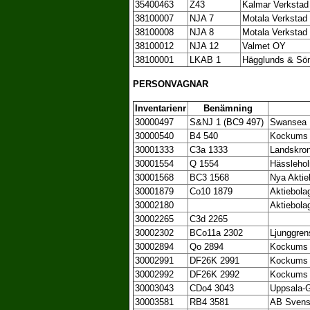
35400463
Z43
Kalmar Verkstad
38100007
NJA 7
Motala Verkstad
38100008
NJA 8
Motala Verkstad
38100012
NJA 12
Valmet OY
38100001
LKAB 1
Hägglunds & Sö
PERSONVAGNAR
Inventarienr
Benämning
30000497
S&NJ 1 (BC9 497)
Swansea
30000540
B4 540
Kockums 
30001333
C3a 1333
Landskron
30001554
Q 1554
Hässlehol
30001568
BC3 1568
Nya Aktie
30001879
Co10 1879
Aktiebola
30002180
Aktiebola
30002265
C3d 2265
30002302
BCo11a 2302
Ljunggren
30002894
Qo 2894
Kockums 
30002991
DF26K 2991
Kockums 
30002992
DF26K 2992
Kockums 
30003043
CDo4 3043
Uppsala-G
30003581
RB4 3581
AB Svensk