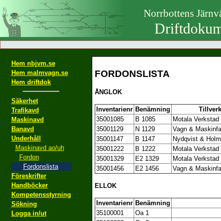
Norrbottens Järn
Driftdokum
Hem nbjvm.se
FORDONSLISTA
Hem malmvagn.se
Hem driftdok
ÅNGLOK
Säkerhet
Inventarienr
Benämning
Tillver
Trafikavd
35001085
B 1085
Motala Verkstad
Maskinavd
Banavd
35001129
N 1129
Vagn & Maskinfa
Underhåll
35001147
B 1147
Nydqvist & Holm 
Maskinavd ao/uh
35001222
B 1222
Motala Verkstad
Fordon
35001329
E2 1329
Motala Verkstad
Fordonslista
35001456
E2 1456
Vagn & Maskinfa
Föreskrifter
Handböcker
ELLOK
Kompetensstyrning
Inventarienr
Benämning
Sökning
35100001
Oa 1
Logga in/ut