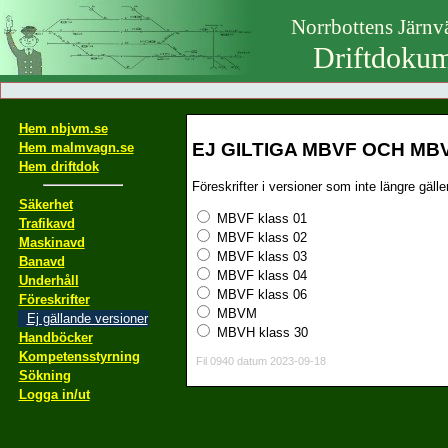
Norrbottens Järn
Driftdokum
Hem nbjvm.se
EJ GILTIGA MBVF OCH MB
Hem malmvagn.se
Hem driftdok
Föreskrifter i versioner som inte längre gäl
Säkerhet
MBVF klass 01
Trafikavd
MBVF klass 02
Maskinavd
MBVF klass 03
Banavd
MBVF klass 04
Underhåll
MBVF klass 06
Föreskrifter
MBVM
Ej gällande versioner
MBVH klass 30
Handböcker
Kompetensstyrning
Fil 0940 datum 2023-09-18
Sökning
Logga in/ut