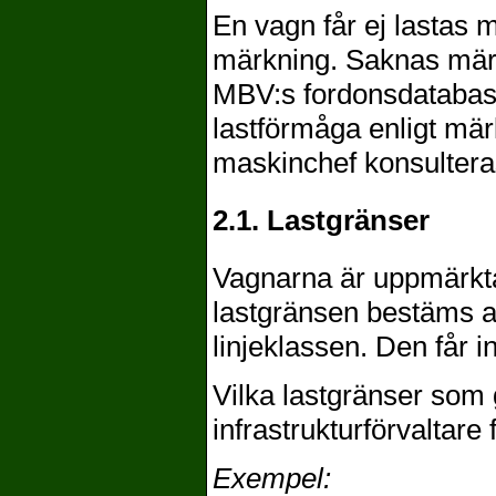
En vagn får ej lastas m
märkning. Saknas märkn
MBV:s fordonsdatabas.
lastförmåga enligt mä
maskinchef konsultera
2.1. Lastgränser
Vagnarna är uppmärkta
lastgränsen bestäms av
linjeklassen. Den får i
Vilka lastgränser som 
infrastrukturförvaltare
Exempel: