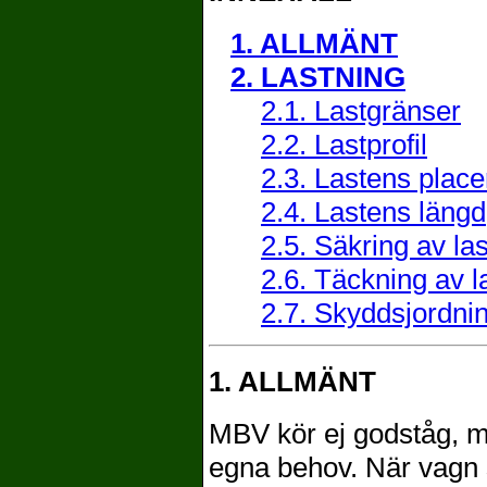
1. ALLMÄNT
2. LASTNING
2.1. Lastgränser
2.2. Lastprofil
2.3. Lastens plac
2.4. Lastens längd
2.5. Säkring av las
2.6. Täckning av l
2.7. Skyddsjordnin
1. ALLMÄNT
MBV kör ej godståg, me
egna behov. När vagn 