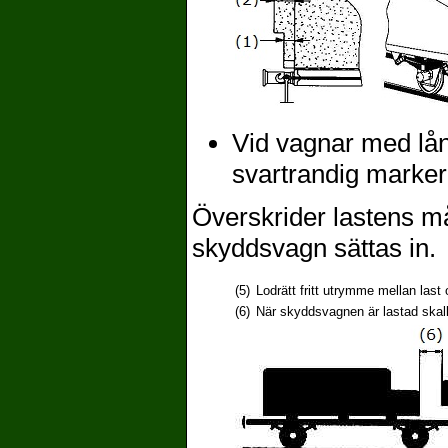
Vid vagnar med lån
svartrandig markeri
Överskrider lastens må
skyddsvagn sättas in.
(5)
Lodrätt fritt utrymme mellan las
(6)
När skyddsvagnen är lastad skall