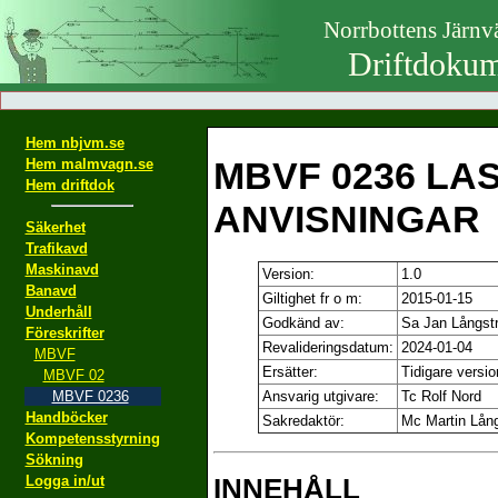
Norrbottens Järn
Driftdokum
Hem nbjvm.se
MBVF 0236 LA
Hem malmvagn.se
Hem driftdok
ANVISNINGAR
Säkerhet
Trafikavd
Maskinavd
Version:
1.0
Banavd
Giltighet fr o m:
2015-01-15
Underhåll
Godkänd av:
Sa Jan Långst
Föreskrifter
Revalideringsdatum:
2024-01-04
MBVF
Ersätter:
Tidigare versio
MBVF 02
MBVF 0236
Ansvarig utgivare:
Tc Rolf Nord
Handböcker
Sakredaktör:
Mc Martin Lån
Kompetensstyrning
Sökning
Logga in/ut
INNEHÅLL