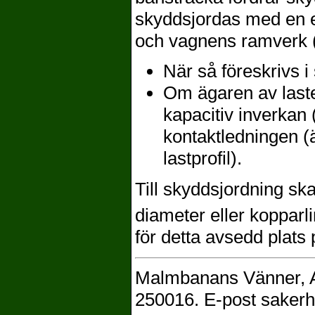
skyddsjordas med en el
och vagnens ramverk (u
När så föreskrivs i 
Om ägaren av lasten
kapacitiv inverkan
kontaktledningen (
lastprofil).
Till skyddsjordning s
diameter eller koppar
för detta avsedd plats
Malmbanans Vänner, A
250016. E-post saker