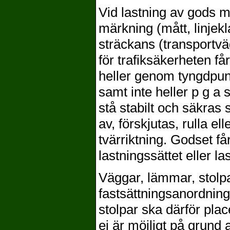
Vid lastning av gods 
märkning (mått, linjekl
sträckans (transportvä
för trafiksäkerheten får
heller genom tyngdpun
samt inte heller p g a 
stå stabilt och säkras s
av, förskjutas, rulla el
tvärriktning. Godset få
lastningssättet eller la
Väggar, lämmar, stolp
fastsättningsanordnin
stolpar ska därför pla
ej är möjligt på grund 