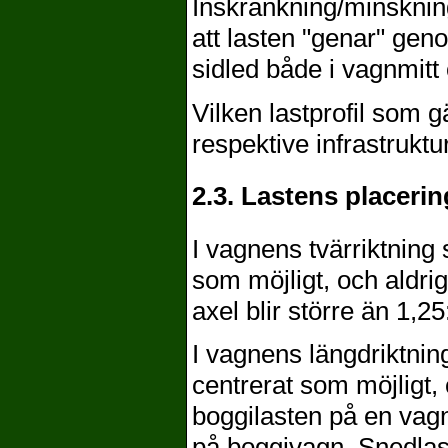
Inskränkning/minskning 
att lasten "genar" gen
sidled både i vagnmitt
Vilken lastprofil som g
respektive infrastruktu
2.3. Lastens placeri
I vagnens tvärriktning
som möjligt, och aldri
axel blir större än 1,25
I vagnens längdriktnin
centrerat som möjligt, o
boggilasten på en vagn 
på boggivagn. Snedlast