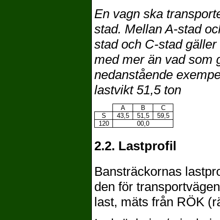
En vagn ska transporte
stad. Mellan A-stad oc
stad och C-stad gäller
med mer än vad som gä
nedanstående exempel 
lastvikt 51,5 ton
A
B
C
S
43,5
51,5
59,5
120
00,0
2.2. Lastprofil
Bansträckornas lastpro
den för transportvägen
last, mäts från RÖK (rä