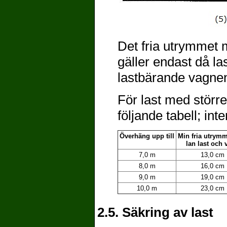
Det fria utrymmet 
gäller endast då la
lastbärande vagnen
För last med större
följande tabell; in
Överhäng upp till
Min fria utrym
lan last och 
7,0 m
13,0 cm
8,0 m
16,0 cm
9,0 m
19,0 cm
10,0 m
23,0 cm
2.5. Säkring av last