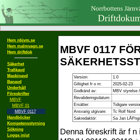
Norrbottens Järn
Driftdokum
Hem nbjvm.se
MBVF 0117 FÖ
Hem malmvagn.se
Hem driftdok
SÄKERHETSST
Säkerhet
Trafikavd
Maskinavd
Version:
1.0
Banavd
Giltighet fr o m:
2025-02-23
Underhåll
Godkänd av:
MBV styrelse 
Föreskrifter
Revalideringsdatum:
MBVF
Ersätter:
Tidigare versio
MBVF 01
MBVF 0117
Ansvarig utgivare:
Tc Rolf Nord
Handböcker
Sakredaktör:
Sa Jan LÅPng
Kompetensstyrning
Sökning
Denna föreskrift är f n 
Logga in/ut