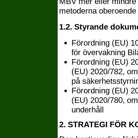
MBV mer eller mindre k
metoderna oberoende 
1.2. Styrande dokum
Förordning
(EU) 1
för övervakning
Bil
Förordning
(EU) 2
(EU) 2020/782, o
på säkerhetsstyrn
Förordning
(EU) 2
(EU) 2020/780, om 
underhåll
2. STRATEGI FÖR 