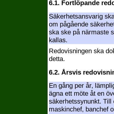
6.1. Fortlöpande red
Säkerhetsansvarig ska
om pågående säkerhets
ska ske på närmaste st
kallas.
Redovisningen ska dokum
detta.
6.2. Årsvis redovisni
En gång per år, lämplig
ägna ett möte åt en ö
säkerhetssynunkt. Till
maskinchef, banchef o