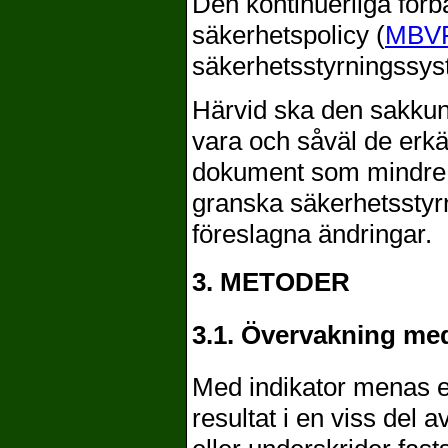
Den kontinuerliga förb
säkerhetspolicy (
MBVF
säkerhetsstyrningssyst
Härvid ska den sakkun
vara och såväl de erk
dokument som mindre f
granska säkerhetsstyr
föreslagna ändringar.
3. METODER
3.1. Övervakning med
Med indikator menas e
resultat i en viss del