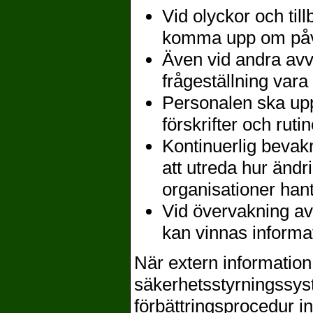
Vid olyckor och till
komma upp om påve
Även vid andra av
frågeställning vara 
Personalen ska upp
förskrifter och ruti
Kontinuerlig beva
att utreda hur änd
organisationer hant
Vid övervakning a
kan vinnas informa
När extern informati
säkerhetsstyrningssys
förbättringsprocedur i