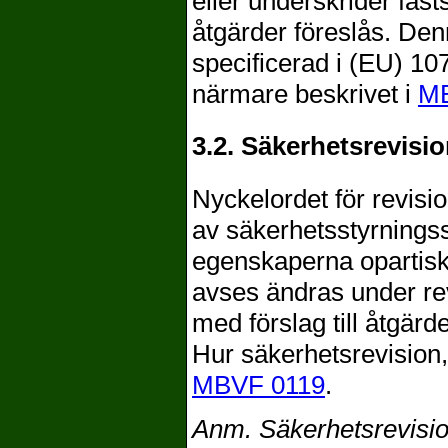
eller underskrider fas
åtgärder föreslås. Den
specificerad i (EU) 1
närmare beskrivet i
MB
3.2. Säkerhetsrevisi
Nyckelordet för revisi
av säkerhetsstyrnings
egenskaperna opartisk
avses ändras under rev
med förslag till åtgärd
Hur säkerhetsrevision, 
MBVF 0119
.
Anm. Säkerhetsrevisio