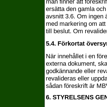
man finner att föreskr
ersätta den gamla och
avsnitt 3.6. Om ingen 
med markering om att 
till beslut. Om revalid
5.4. Förkortat översy
När innehållet i en före
externa dokument, ska f
godkännande eller reva
revalideras eller uppda
sådan föreskrift är M
6. STYRELSENS G