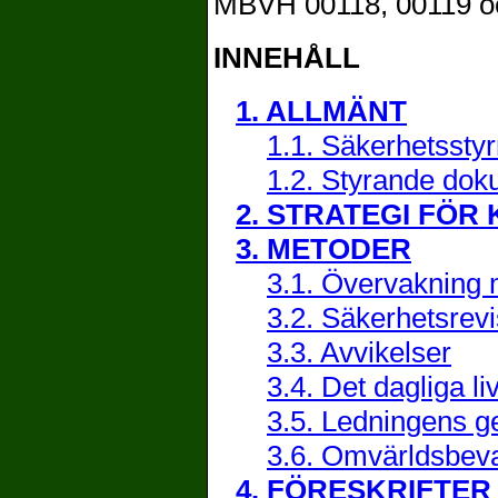
MBVH 00118, 00119 o
INNEHÅLL
1. ALLMÄNT
1.1. Säkerhetssty
1.2. Styrande do
2. STRATEGI FÖR
3. METODER
3.1. Övervakning 
3.2. Säkerhetsrevi
3.3. Avvikelser
3.4. Det dagliga li
3.5. Ledningens 
3.6. Omvärldsbev
4. FÖRESKRIFTE