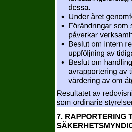
dessa.
Under året genomfö
Förändringar som s
påverkar verksamh
Beslut om intern re
uppföljning av tidi
Beslut om handling
avrapportering av 
värdering av om åtg
Resultatet av redovis
som ordinarie styrelsemö
7. RAPPORTERING 
SÄKERHETSMYNDI