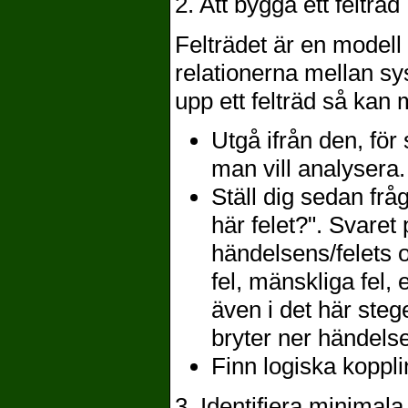
2. Att bygga ett felträd
Felträdet är en modell
relationerna mellan s
upp ett felträd så kan 
Utgå ifrån den, för 
man vill analysera.
Ställ dig sedan fr
här felet?". Svaret
händelsens/felets 
fel, mänskliga fel,
även i det här steg
bryter ner händels
Finn logiska koppl
3. Identifiera minimala 