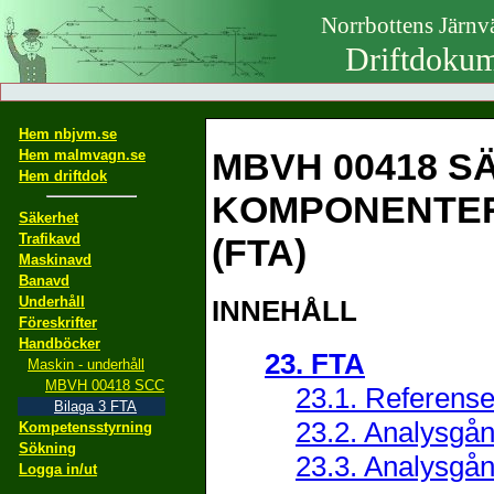
Norrbottens Järn
Driftdokum
Hem nbjvm.se
MBVH 00418 S
Hem malmvagn.se
Hem driftdok
KOMPONENTER - 
Säkerhet
Trafikavd
(FTA)
Maskinavd
Banavd
Underhåll
INNEHÅLL
Föreskrifter
Handböcker
23. FTA
Maskin - underhåll
MBVH 00418 SCC
23.1. Referense
Bilaga 3 FTA
23.2. Analysgån
Kompetensstyrning
Sökning
23.3. Analysgån
Logga in/ut