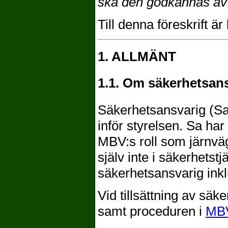
ska den godkännas av
Till denna föreskrift 
1. ALLMÄNT
1.1. Om säkerhetsan
Säkerhetsansvarig (Sa
inför styrelsen. Sa ha
MBV:s roll som järnväg
själv inte i säkerhetst
säkerhetsansvarig ink
Vid tillsättning av säk
samt proceduren i
MB