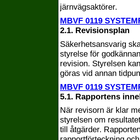
järnvägsaktörer.
MBVF 0119 SYSTEM
2.1. Revisionsplan
Säkerhetsansvarig ska 
styrelse för godkännan
revision. Styrelsen kan
göras vid annan tidpun
MBVF 0119 SYSTEM
5.1. Rapportens inne
När revisorn är klar me
styrelsen om resultate
till åtgärder. Rapport
rapportförteckning oc