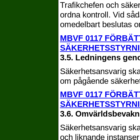
Trafikchefen och säker
ordna kontroll. Vid såda
omedelbart beslutas o
MBVF 0117 FÖRBÄT
SÄKERHETSSTYRN
3.5. Ledningens ge
Säkerhetsansvarig ska
om pågående säkerhets
MBVF 0117 FÖRBÄT
SÄKERHETSSTYRN
3.6. Omvärldsbevakn
Säkerhetsansvarig ska 
och liknande instanser