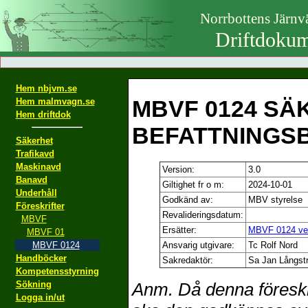
Norrbottens Järn
Driftdokum
Hem nbjvm.se
MBVF 0124 SÄ
Hem malmvagn.se
Hem driftdok
BEFATTNINGS
Säkerhet
Trafikavd
Maskinavd
Version:
3.0
Banavd
Giltighet fr o m:
2024-10-01
Underhåll
Godkänd av:
MBV styrelse
Föreskrifter
Revalideringsdatum:
MBVF
Ersätter:
MBVF 0124 ver
MBVF 01
MBVF 0124
Ansvarig utgivare:
Tc Rolf Nord
Handböcker
Sakredaktör:
Sa Jan Långst
Kompetensstyrning
Sökning
Anm. Då denna föreskr
Logga in/ut