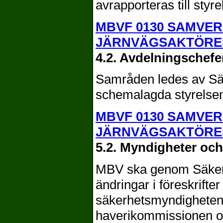
avrapporteras till styre
MBVF 0130 SAMVE
JÄRNVÄGSAKTÖRE
4.2. Avdelningschefe
Samråden ledes av Säk
schemalagda styrelse
MBVF 0130 SAMVE
JÄRNVÄGSAKTÖRE
5.2. Myndigheter och
MBV ska genom Säkerh
ändringar i föreskrifte
säkerhetsmyndigheten, 
haverikommissionen oc