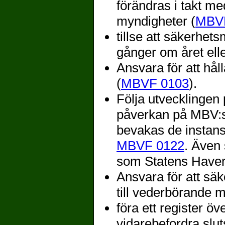
förändras i takt m
myndigheter (
MBV
tillse att säkerhet
gånger om året elle
Ansvara för att hå
(
MBVF 0103
).
Följa utvecklinge
påverkan på MBV:s f
bevakas de instans
MBVF 0122
. Även
som Statens Haver
Ansvara för att sä
till vederbörande 
föra ett register ö
vidarebefordra slut