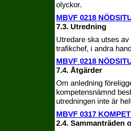
olyckor.
MBVF 0218 NÖDSIT
7.3. Utredning
Utredare ska utses av 
trafikchef, i andra han
MBVF 0218 NÖDSIT
7.4. Åtgärder
Om anledning föreligge
kompetensnämnd besl
utredningen inte är helt
MBVF 0317 KOMPE
2.4. Sammanträden 