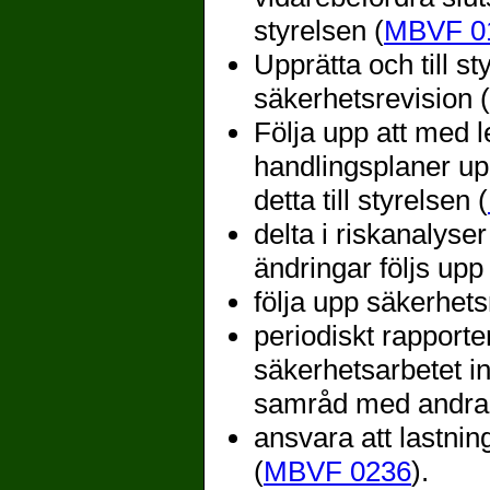
styrelsen (
MBVF 0
Upprätta och till st
säkerhetsrevision (
Följa upp att med 
handlingsplaner up
detta till styrelsen (
delta i riskanalyse
ändringar följs upp 
följa upp säkerhets
periodiskt rapporte
säkerhetsarbetet i
samråd med andra 
ansvara att lastnin
(
MBVF 0236
).