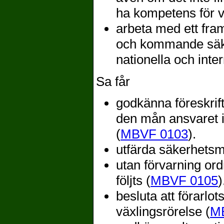
ha kompetens för vi
arbeta med ett fram
och kommande säke
nationella och inte
Sa får
godkänna föreskrif
den mån ansvaret in
(
MBVF 0103
).
utfärda säkerhet
utan förvarning ord
följts (
MBVF 0105
)
besluta att förarlot
växlingsrörelse (
M