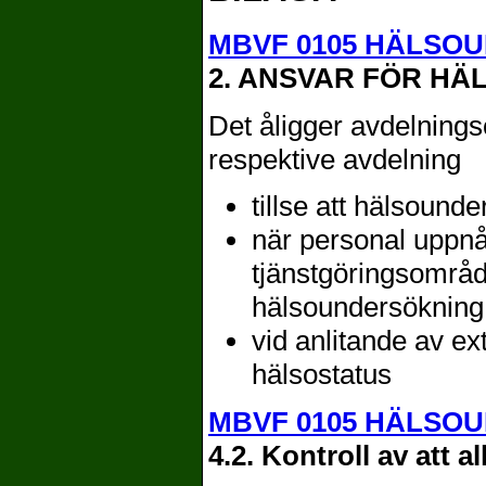
MBVF 0105 HÄLSO
2. ANSVAR FÖR H
Det åligger avdelningsc
respektive avdelning
tillse att hälsound
när personal uppnåt
tjänstgöringsområd
hälsoundersökning
vid anlitande av ext
hälsostatus
MBVF 0105 HÄLSO
4.2. Kontroll av att 