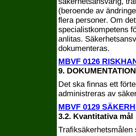
säkerhetsansvarig, tra
(beroende av ändringen
flera personer. Om det
specialistkompetens f
anlitas. Säkerhetsansva
dokumenteras.
MBVF 0126 RISKHA
9. DOKUMENTATION
Det ska finnas ett för
administreras av säke
MBVF 0129 SÄKER
3.2. Kvantitativa mål
Trafiksäkerhetsmålen 