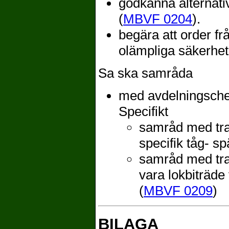
godkänna alternat
(
MBVF 0204
).
begära att order fr
olämpliga säkerhe
Sa ska samråda
med avdelningschef
Specifikt
samråd med tra
specifik tåg- sp
samråd med tra
vara lokbiträde 
(
MBVF 0209
)
BILAGA