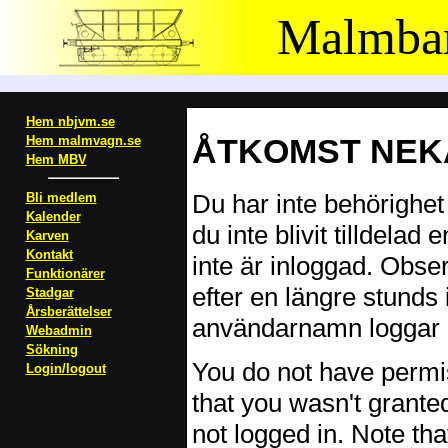
Malmban
Hem nbjvm.se
ÅTKOMST NEKA
Hem malmvagn.se
Hem MBV
Du har inte behörighet 
Bli medlem
Kalender
du inte blivit tilldelad
Karven
Kontakt
inte är inloggad. Obser
Funktionärer
efter en längre stunds 
Stadgar
Årsberättelser
användarnamn loggar i
Webadmin
Sökning
You do not have permis
Login/logout
that you wasn't grante
not logged in. Note th